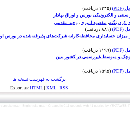
(PDF)
(۱۳۴۵ دریافت)
سنتی و الکترونیکی بورس و اوراق بهادار
 کردزنگنه
،
مقصود امیری
،
وحید مقدمی
(PDF)
(۸۸۱ دریافت)
 میزان حسابداری محافظه‌کارانه شرکت‌های پذیرفته‌شده در بورس اورا
(PDF)
(۱۱۹۹ دریافت)
وچک و متوسط غیررسمی در کشور بنین
(PDF)
(۱۵۹۵ دریافت)
برگشت به فهرست نسخه ها
Export as:
HTML
|
XML
|
RSS
rsian site map -
English site map
- Created in 0.11 seconds with 41 queries by YEKTAWEB 4