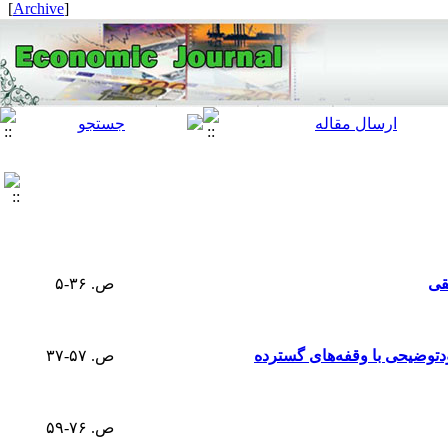
]
Archive
[
قی
ص. ۳۶-۵
دتوضیحی با وقفه‌های گسترده
ص. ۵۷-۳۷
ص. ۷۶-۵۹