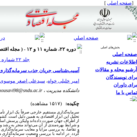
[
صفحه اصلی
]
بخش‌های اصلی
دوره ۲۲، شماره ۱۱ و ۱۲ - ( مجله اقتصادی ۱۴۰۱ )
صفحه اصلی
جلد ۲۲ شماره ۱۱ و ۱۲ صفحات ۲۷-۵
اطلاعات نشریه
آرشیو مجله و مقالات
آسیب‌شناسی جریان جذب سرمایه‌گذاری 
برای نویسندگان
امیر خلیلی خواه
،
سیدعلی اصغر موسوی
برای داوران
دانشکده مدیریت ،
mousavi98@sndu.ac.ir
تماس با ما
چکیده:
(۱۵۱۷ مشاهده)
سرمایه‌گذاری مستقیم خارجی صرفاً یک ابزار تأم
تحلیل این ابزار اقتصادی به همین دلیل است. کش
از اطراف جهان صورت داده‌اند ولیکن پرسش اسا
و شرایط بهره‌مندی از آن می‌تواند منجر به رشد
و تقاضا، به بررسی مزایا و معایب سرمایه‌گذاری
گردد. در ادامه با بررسی وضعیت سرمایه‌گذاری م