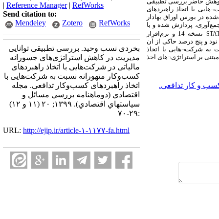
 پژوهش حاضر بررسی تطبیقی
|
Reference Manager
|
RefWorks
ت
¬
هایی با اتخاذ راهبردهای
Send citation to:
شده شرکت‌های پذیرفته‌شده در بورس اوراق بهادار
Mendeley
Zotero
RefWorks
‌ها پس از جمع‌آوری، پردازش شده و با
نسخه 14 و نرم‌افزار
STA
 نود و پنج درصد حاکی از آن
بخردی نسب وحید. بررسی تطبیقی توانایی
سبت به شرکت
¬
هایی با اتخاذ
مبتنی بر استراتژی
¬
های اخذ
مدیریت در کاهش استراتژی‌های جسورانه
مالیاتی در شرکت‌هایی با اتخاذ راهبردهای
کسب‌وکار متهورانه نسبت به شرکت‌هایی با
سب و کار تدافعی.
اتخاذ راهبردهای کسب‌وکار تدافعی. مجله
اقتصادي (دوماهنامه بررسي مسائل و
سياستهاي اقتصادي). ۱۳۹۹; ۲۰ (۱۱ و ۱۲)
:۲۹-۷۰
URL:
http://ejip.ir/article-۱-۱۱۷۷-fa.html