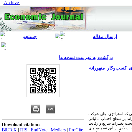
]
Archive
[
برگشت به فهرست نسخه ها
ی کسب‌وکار متهورانه
یی که استراتژی
¬
های شرکت
اند بر سطح اجتناب مالیاتی
حت تغییرات سریع و رقابت
Download citation:
ات یکی از این تصمیم
¬
های
BibTeX
|
RIS
|
EndNote
|
Medlars
|
ProCite