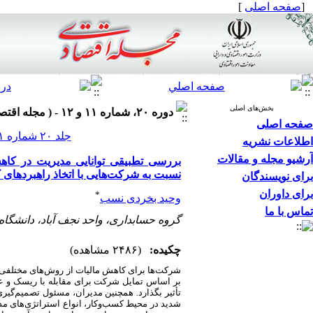
[
صفحه اصلی
]
بخش‌های اصلی
دوره ۲۰، شماره ۱۱ و ۱۲ - ( مجله اقتصادی ۱۳۹۹ )
صفحه اصلی
جلد ۲۰ شماره ۱۱ و ۱۲ صفحات ۷۰-۲۹
اطلاعات نشریه
آرشیو مجله و مقالات
بررسی تطبیقی توانایی مدیریت در کاهش
نسبت به شرکت‌هایی با اتخاذ راهبردهای 
برای نویسندگان
برای داوران
*
وحید بخردی نسب
تماس با ما
گروه حسابداری، واحد نجف آباد، دانشگاه آ
چکیده:
(۲۴۸۶ مشاهده)
شرکت‌ها برای کاهش مالیات از روش‌های مختلفی
بر اساس تمایل شرکت برای مقابله با ریسک و 
تأثیر بگذارد. همچنین مدیران، مسئول تصمیم‌گیر
شدید در محیط کسب‌وکار، انواع استراتژی‌های م