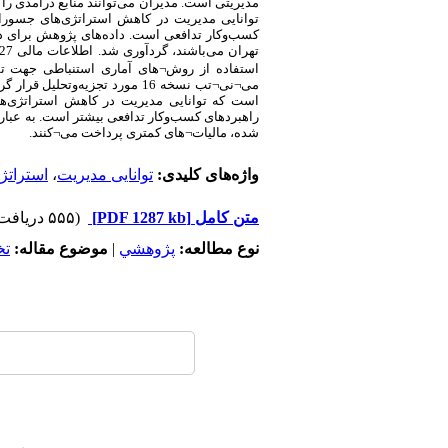
مدیریتی است. مدیران می‌توانند منابع درآمدی 
توانایی مدیریت در کاهش استراتژی‌های جسورا
استفاده از روش
¬
های آماری استنباطی جهت تش
می
¬
نی
¬
تب نسخه 16 مورد تجزیه‌وتحل
است که توانایی مدیریت در کاهش استراتژی‌ه
راهبردهای کسب‌وکار تدافعی بیشتر است. به عبار
شده، مالیات
¬
های کمتری پرداخت می
¬
کنند
.
واژه‌های کلیدی:
توانایی مدیریت
،
استراتژ
متن کامل
[PDF 1287 kb]
(۵۵۵ دریافت)
نوع مطالعه:
پژوهشي
|
موضوع مقاله:
ت