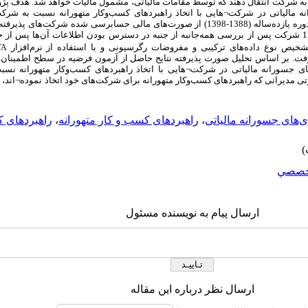
را به شرکت انتقال دهند که توسط مقامات مالیاتی، مشمول مالیات خواهد شد. هدف
نه مالیاتی در شرکت
¬
هایی با اتخاذ راهبردهای کسب‌وکار متهورانه نسبت به شرک
کسب‌وکار تدافعی است. داده‌های پژوهش برای دوره یازده‌ساله (1388-1398) از صورت‌های مالی حسابرسی 
تهران می‌باشند، گردآوری ‌شد. اطلاعات مالی 127 شرکت پس از بررسی همه‌جانبه از جنبه در دسترس بودن اطلاعات آن
خیص نوع داده‌های ترکیبی و مفروضات رگرسیونی و با استفاده از نرم‌افزار
TA
یل قرار گرفت. بر اساس تحلیل صورت پذیرفته نتایج حاصل از آزمون فرضیه‌ در سطح اطمینان
ای جسورانه مالیاتی در شرکت
¬
هایی با اتخاذ راهبردهای کسب‌وکار متهورانه ن
تی مدیرانی که راهبردهای کسب‌وکار متهورانه برای شرکت‌های خود اتخاذ نموده
¬
اند، 
ی‌های جسورانه مالیاتی
،
راهبردهای کسب و کار متهورانه
،
راهبردهای ک
خصصي
ارسال پیام به نویسنده مسئول
ارسال نظر درباره این مقاله