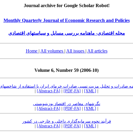
Journal archive for Google Scholar Robot!
Monthly Quarterly Journal of Economic Research and Policies
مجله اقتصادی- ماهنامه بررسی مسایل و سیاستهای اقتصادی
Home
|
All volumes
|
All issues
|
All articles
Volume 6, Number 59 (2006-10)
ن تابع عرضه صادرات و تحلیل مزیت نسبی صادرات خرمای ایران با استفاده از شاخصها
|
[Abstract-FA]
|
[PDF-FA]
|
[XML]
|
نگرشهای معاصر در اقتصاد پوزیتیویستی
|
[Abstract-FA]
|
[PDF-FA]
|
[XML]
|
فرآیند نحوه سرمایه‌گذاری داخلی و خارجی در کشور
|
[Abstract-FA]
|
[PDF-FA]
|
[XML]
|