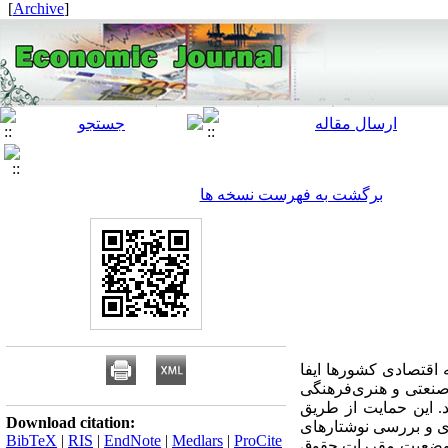
]
Archive
[
برگشت به فهرست نسخه ها
 اقتصادی کشورها ایفا
صنعتی و هنری‌فرهنگی
. این حمایت از طریق
Download citation:
ای و بررسی نوشتارهای
BibTeX
|
RIS
|
EndNote
|
Medlars
|
ProCite
ن، وضعیت مقررات حقوق