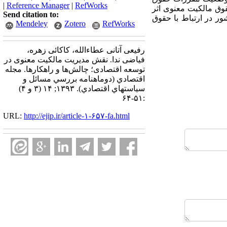
|
Reference Manager
|
RefWorks
قوق مالکیت معنوی اثر
Send citation to:
ر در ارتباط با حقوق
Mendeley
Zotero
RefWorks
رفیعی آتانی عطاءالله، کاکائی زهره،
فیاضی ندا. نقش مدیریت مالکیت معنوی در
توسعه اقتصادی؛ چالش‌ها و راهکارها. مجله
اقتصادي (دوماهنامه بررسي مسائل و
سياستهاي اقتصادي). ۱۳۹۳; ۱۴ (۳ و ۴)
:۵۱-۶۴
URL:
http://ejip.ir/article-۱-۶۵۷-fa.html