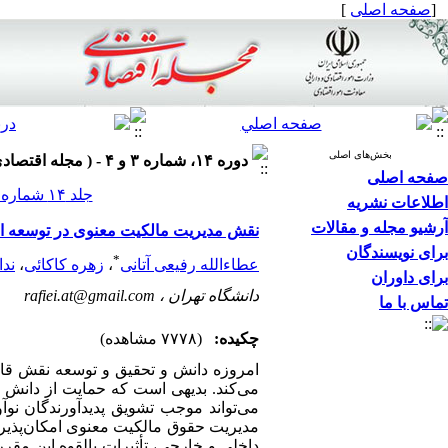
[
صفحه اصلی
]
بخش‌های اصلی
دوره ۱۴، شماره ۳ و ۴ - ( مجله اقتصادي ۱۳۹۳ )
صفحه اصلی
جلد ۱۴ شماره ۳ و ۴ صفحات ۶۴-۵۱
اطلاعات نشریه
آرشیو مجله و مقالات
نقش مدیریت مالکیت معنوی در توسعه اق
برای نویسندگان
*
عطاءالله رفیعی آتانی
،
زهره کاکائی
،
ندا
برای داوران
دانشگاه تهران ،
rafiei.at@gmail.com
تماس با ما
چکیده:
(۷۷۷۸ مشاهده)
امروزه دانش و تحقیق و توسعه نقش قابل
می‌کند. بدیهی است که حمایت از دانش 
می‌تواند موجب تشویق پدیدآورندگان نو
مدیریت حقوق مالکیت معنوی امکان‌پذیر ا
داخلی و خارجی، تأثیرات بالقوه این مق