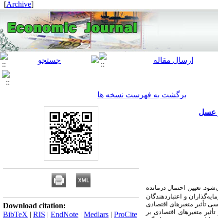
]
Archive
[
برگشت به فهرست نسخه ها
ر عسل
شود. تعیین احتمال درمانده
ه‌گذاران و اعتباردهندگان
نعت و معدن بازار سرمایه به بررسی تأثیر متغیرهای اقتصادی
Download citation:
أثیر متغیرهای اقتصادی بر
BibTeX
|
RIS
|
EndNote
|
Medlars
|
ProCite