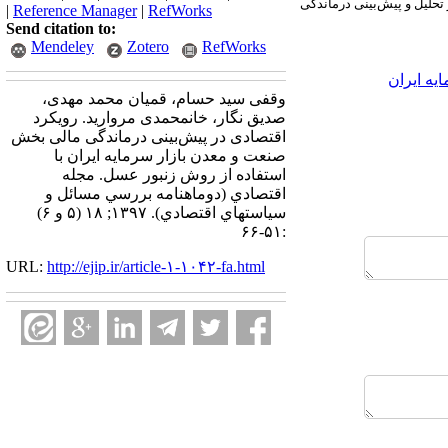
تحلیل و پیش‌بینی درماندگی
|
Reference Manager
|
RefWorks
Send citation to:
Mendeley
Zotero
RefWorks
ه ایران
وقفی سید حسام، قمیان محمد مهدی،
صدیق نگار، خانمحمدی مروارید. رویکرد
اقتصادی در پیش‌بینی درماندگی مالی بخش
صنعت و معدن بازار سرمایه ایران با
استفاده از روش زنبور عسل. مجله
اقتصادي (دوماهنامه بررسي مسائل و
سياستهاي اقتصادي). ۱۳۹۷; ۱۸ (۵ و ۶)
:۵۱-۶۶
URL:
http://ejip.ir/article-۱-۱۰۴۲-fa.html