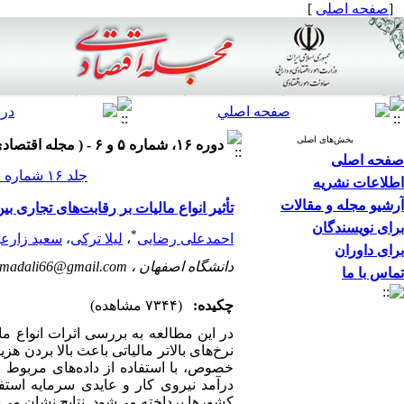
[
صفحه اصلی
]
بخش‌های اصلی
دوره ۱۶، شماره ۵ و ۶ - ( مجله اقتصادی ۱۳۹۵ )
صفحه اصلی
جلد ۱۶ شماره ۵ و ۶ صفحات ۱۰۳-۸۷
اطلاعات نشریه
آرشیو مجله و مقالات
تأثیر انواع مالیات بر رقابت‌های تجاری بین
برای نویسندگان
*
احمدعلی رضایی
،
لیلا ترکی
،
سعید زارعیا
برای داوران
دانشگاه اصفهان ،
ahmadali66@gmail.com
تماس با ما
چکیده:
(۷۳۴۴ مشاهده)
در این مطالعه به بررسی اثرات انواع م
نرخ‌های بالاتر مالیاتی باعث بالا بردن 
خصوص، با استفاده از داده‌های مربوط به 25 کشور 
درآمد نیروی کار و عایدی سرمایه استفا
کشورها پرداخته می‌شود. نتایج نشان می‌