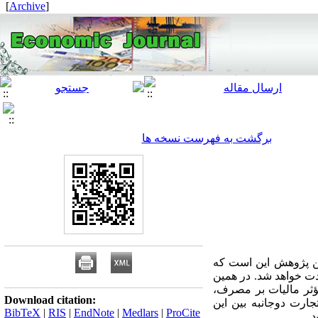
]
Archive
[
برگشت به فهرست نسخه ها
این پژوهش این است که
مدت خواهد شد. در همین
از نرخ‌های مؤثر مالیات بر مصرف،
Download citation:
جارت دوجانبه بین این
BibTeX
|
RIS
|
EndNote
|
Medlars
|
ProCite
.