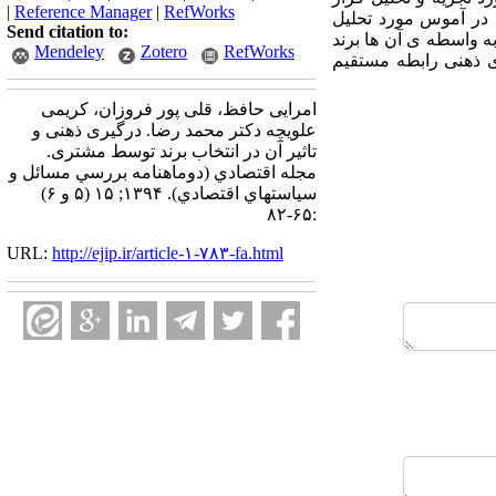
|
Reference Manager
|
RefWorks
ره ی تی(t-value) متغیرهای مدل پژوهش در آموس مورد تحلیل
Send citation to:
ه واسطه ی آن ها برند
Mendeley
Zotero
RefWorks
ری ذهنی رابطه مستقیم
امرایی حافظ، قلی پور فروزان، کریمی
علویچه دکتر محمد رضا. درگیری ذهنی و
تاثیر آن در انتخاب برند توسط مشتری.
مجله اقتصادي (دوماهنامه بررسي مسائل و
سياستهاي اقتصادي). ۱۳۹۴; ۱۵ (۵ و ۶)
:۶۵-۸۲
URL:
http://ejip.ir/article-۱-۷۸۳-fa.html