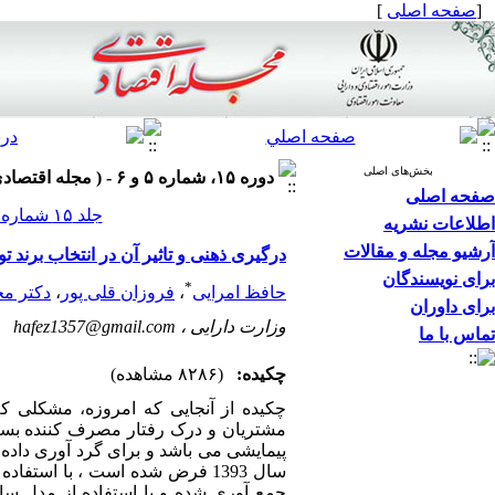
[
صفحه اصلی
]
بخش‌های اصلی
دوره ۱۵، شماره ۵ و ۶ - ( مجله اقتصادي ۱۳۹۴ )
صفحه اصلی
جلد ۱۵ شماره ۵ و ۶ صفحات ۸۲-۶۵
اطلاعات نشریه
آرشیو مجله و مقالات
درگیری ذهنی و تاثیر آن در انتخاب برند
برای نویسندگان
*
حافظ امرایی
،
فروزان قلی پور
،
دکتر مح
برای داوران
وزارت دارایی ،
hafez1357@gmail.com
تماس با ما
چکیده:
(۸۲۸۶ مشاهده)
چکیده از آنجایی که امروزه، مشکلی ک
مشتریان و درک رفتار مصرف کننده بسیا
پیمایشی می باشد و برای گرد آوری داده 