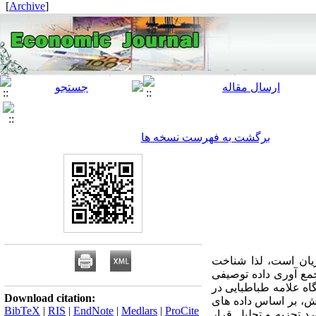
]
Archive
[
برگشت به فهرست نسخه ها
ریان است، لذا شناخت
مع آوری داده توصیفی
اه علامه طباطبایی در
Download citation:
 گردید. فرضیه های این پژوهش، بر اساس داده های
BibTeX
|
RIS
|
EndNote
|
Medlars
|
ProCite
 استفاده از مدل سازی معادلات ساختاری(ESM) و به کمک نرم افزار اموس(AMOS) مورد تجزیه و تحلیل قرار