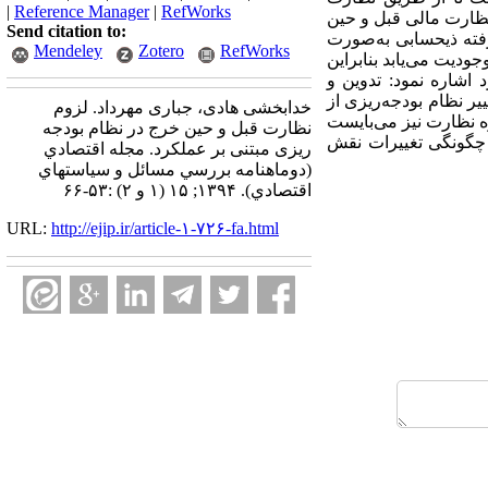
|
Reference Manager
|
RefWorks
نظارت مالی قبل و حین
Send citation to:
فته ذیحسابی به‌صورت
Mendeley
Zotero
RefWorks
ودیت می‌یابد بنابراین
 اشاره نمود: تدوین و
ر نظام بودجه‌ریزی از
خدابخشی هادی، جباری مهرداد. لزوم
ه نظارت نیز می‌بایست
نظارت قبل و حین خرج در نظام بودجه
 چگونگی تغییرات نقش
ریزی مبتنی بر عملکرد. مجله اقتصادي
(دوماهنامه بررسي مسائل و سياستهاي
اقتصادي). ۱۳۹۴; ۱۵ (۱ و ۲) :۵۳-۶۶
URL:
http://ejip.ir/article-۱-۷۲۶-fa.html