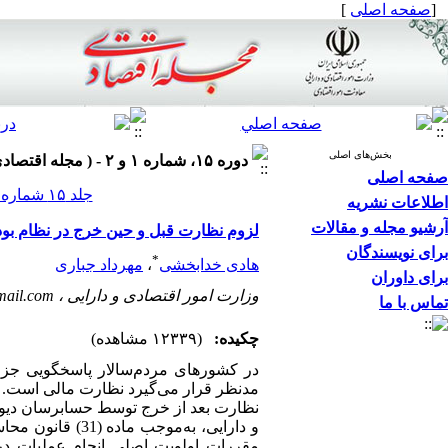
[
صفحه اصلی
]
بخش‌های اصلی
دوره ۱۵، شماره ۱ و ۲ - ( مجله اقتصادي ۱۳۹۴ )
صفحه اصلی
جلد ۱۵ شماره ۱ و ۲ صفحات ۶۶-۵۳
اطلاعات نشریه
آرشیو مجله و مقالات
لزوم نظارت قبل و حین خرج در نظام بود
برای نویسندگان
*
هادی خدابخشی
،
مهرداد جباری
برای داوران
وزارت امور اقتصادی و دارایی ،
mail.com
تماس با ما
چکیده:
(۱۲۳۳۹ مشاهده)
در کشورهای مردم‌سالار پاسخگویی جزء
نظارت بعد از خرج توسط حسابرسان دیو
و دارایی، به‌م
مقررات اولویت اصلی انجام عملیات در