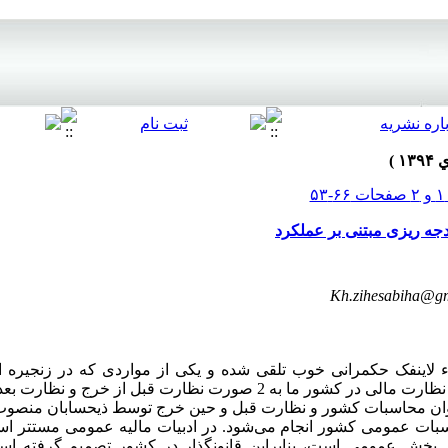
جه ریزی مبتنی بر عملکرد
Kh.zihesabiha@g
 لاینفک حکمرانی خوب تلقی شده و یکی از مواردی که در زنجیره
مدنظر قرار می‌گیرد نظارت مالی است. نظارت مالی در کشور ما به 2 صورت نظارت ق
ان محاسبات کشور و نظارت قبل و حین خرج توسط ذیحسابان منصوب
وجب ماده (31) قانون محاسبات عمومی کشور انجام می‌شود. در ادبیات مالیه عمومی مس
 بخش عمومی است، بنابراین قانونگذار در کشور تصمیم گرفته اس