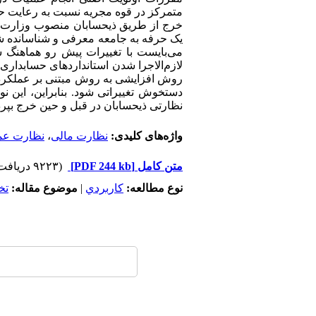
متمرکز در قوه مجریه نسبت به رعایت حد
خرج از طریق ذیحسابان منصوب وزارت ام
یک حرفه به جامعه معرفی و شناسانده شده
می‌بایست با تغییرات پیش ‌رو هماهنگ ش
لازم‌الاجرا شدن استانداردهای حسابداری
روش افزایشی به روش مبتنی بر عملکرد. ب
دستخوش تغییراتی شود. بنابراین، این 
نظارتی ذیحسابان در قبل و حین خرج بپرد
واژه‌های کلیدی:
نظارت مالی
،
نظارت عمل
متن کامل
[PDF 244 kb]
(۹۲۲۳ دریافت)
نوع مطالعه:
كاربردي
|
موضوع مقاله:
تخ