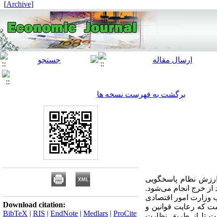
]
Archive
[
برگشت به فهرست نسخه ها
 ارزش نظام پاسخگویی
بل از خرج و نظارت بعد از خرج انجام می‌شود.
 وزارت امور اقتصادی
Download citation:
تتر است که رعایت قوانین و
BibTeX
|
RIS
|
EndNote
|
Medlars
|
ProCite
ت تا از طریق نظارت