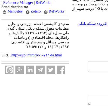
|
Reference Manager
|
RefWorks
نسبت به سال 1391 رشد داشته است. 5/72 درصد از مطالبات معوق استان گیلان، مربوط به بانک‌های تجاری و 5/27 درصد مربوط به
Send citation to:
بانک‌های تخصصی است. در میان بانک‌های استان نیز کمترین معوقه در سال 1392 مربوط به بانک توسعه صادرات با 1/0 درصد سهم از
Mendeley
Zotero
RefWorks
فزوده شبکه بانکی
سعیدی کلیشمی اعظم. بررسی و تحلیل
مطالبات معوق شبکه بانکی استان گیلان
طی سال‌های (۱۳۹۲-۱۳۹۱): چالش‌ها و
راهکارها. مجله اقتصادي (دوماهنامه
بررسي مسائل و سياستهاي اقتصادي).
۱۳۹۳; ۱۴ (۱۱ و ۱۲) :۵۹-۷۶
URL:
http://ejip.ir/article-۱-۷۱۱-fa.html