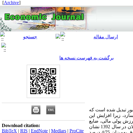
]
Archive
[
برگشت به فهرست نسخه ها
شور تبدیل شده است که
ازد، زیرا افزایش این
ارزش پولی مالی، ضایع
Download citation:
شدن حقوق صاحبان سهام بانک‌ها و بنگاه‌های پولی و غیره می‌شود. بررسی مطالبات معوق بانکی در استان گیلان در سال 1392 نشان
BibTeX
|
RIS
|
EndNote
|
Medlars
|
ProCite
می‌دهد تسهیلات اعطایی به میزان 7/29 درصد و جذب سپرده‌ها به میزان 5/22 درصد و همچنین مطالبات معوق به‌میزان 4/75 درصد