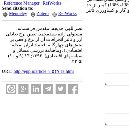
|
Reference Manager
|
RefWorks
است که مقادیر واقعی ارز در ایران طی سال‌های (1385- 1344) بیش از حد ارزشگذاری شده و در سال‌های (1389- 1386) کمتر از حد
Send citation to:
گاز و کشاورزی تأثیر
Mendeley
Zotero
RefWorks
نصراللهی خدیجه، مقدس فر سمانه،
مستولی زاده سیدمحمد. تعیین نرخ تعادلی
ارز و تأثیر انحرافات آن از نرخ واقعی بر
بخش‌های چهارگانه اقتصاد ایران. مجله
اقتصادي (دوماهنامه بررسي مسائل و
سياستهاي اقتصادي). ۱۳۹۲; ۱۳ (۹ و ۱۰)
:۵-۲۲
URL:
http://ejip.ir/article-۱-۵۴۷-fa.html