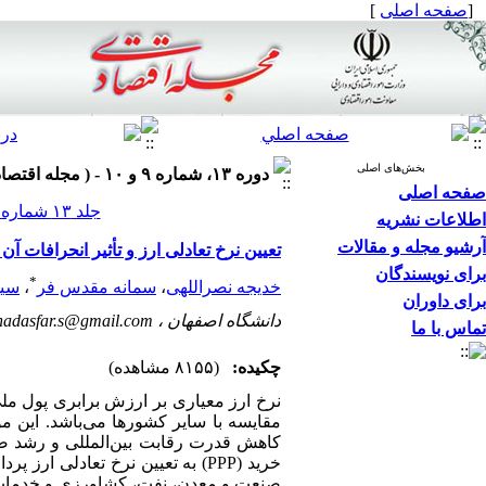
[
صفحه اصلی
]
بخش‌های اصلی
دوره ۱۳، شماره ۹ و ۱۰ - ( مجله اقتصادي ۱۳۹۲ )
صفحه اصلی
جلد ۱۳ شماره ۹ و ۱۰ صفحات ۲۲-۵
اطلاعات نشریه
آرشیو مجله و مقالات
تعیین نرخ تعادلی ارز و تأثیر انحرافات آن
برای نویسندگان
*
خدیجه نصراللهی
،
سمانه مقدس فر
،
سید
برای داوران
دانشگاه اصفهان ،
adasfar.s@gmail.com
تماس با ما
چکیده:
(۸۱۵۵ مشاهده)
نرخ ارز معیاری بر ارزش برابری پول م
مقایسه با سایر کشورها می‌باشد. این م
کاهش قدرت رقابت‌ بین‌المللی و رشد صاد
خرید (PPP) به تعیین نرخ تعادلی 
صنعت ‌و ‌معدن، نفت، کشاورزی و خدمات ب