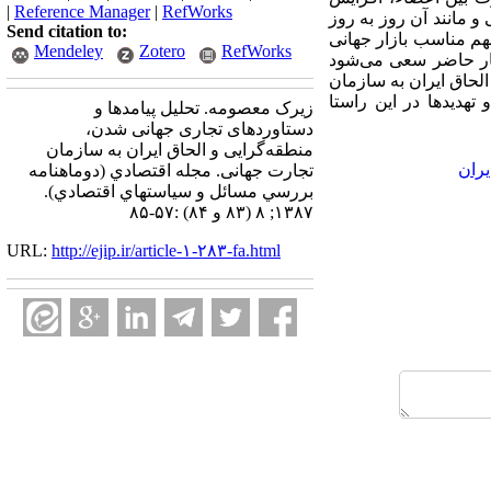
|
Reference Manager
|
RefWorks
 مانند آن روز به روز
Send citation to:
هم مناسب بازار جهانی
Mendeley
Zotero
RefWorks
شتار حاضر سعی می‌شود
الحاق ایران به سازمان
هدیدها در این راستا
زیرک معصومه. تحلیل پیامدها و
دستاوردهای تجاری جهانی شدن،
منطقه‌گرایی و الحاق ایران به سازمان
یران
تجارت جهانی. مجله اقتصادي (دوماهنامه
بررسي مسائل و سياستهاي اقتصادي).
۱۳۸۷; ۸ (۸۳ و ۸۴) :۵۷-۸۵
URL:
http://ejip.ir/article-۱-۲۸۳-fa.html