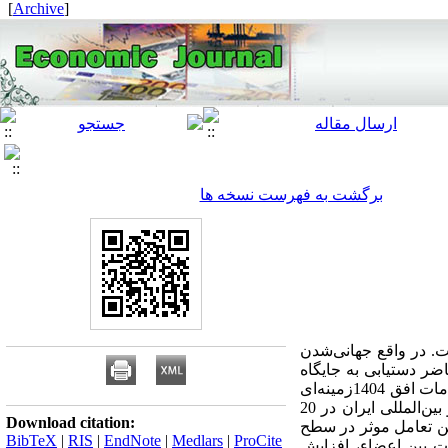
]
Archive
[
برگشت به فهرست نسخه ها
‌. در واقع جهانی‌شدن
ضر دستیابی به جایگاه
برتر اقتصادی، علمی و فناوری در سطح منطقه آسیای جنوب‌غربی1 با اتخاذ سیاستهای توسعه‌ای، اهداف و الزامات افق 1404زمینه‌ای
است که کشورمان در طول این دوره بتواند دارای تعامل سازنده و مؤثر با جهان باشد زیرا تعامل منطقه‏ای و بین‌المللی ایران در 20
Download citation:
ین تعامل موثر در سطح
BibTeX
|
RIS
|
EndNote
|
Medlars
|
ProCite
ت بین اعضاء، افزایش