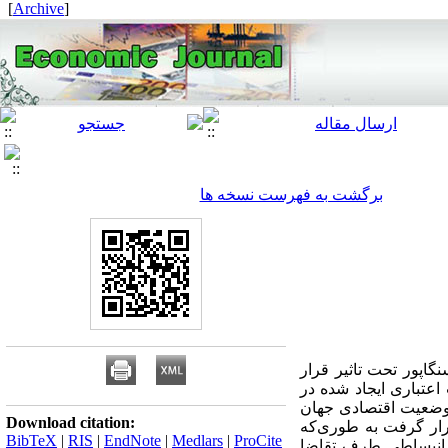
]
Archive
[
برگشت به فهرست نسخه ها
نگاپور تحت تاثیر قرار
اعتباری ایجاد شده در
 وضعیت اقتصادی جهان
Download citation:
رار گرفت به طوری‌که
BibTeX
|
RIS
|
EndNote
|
Medlars
|
ProCite
ی انبساطی طرف تقاضا