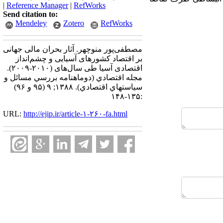
|
Reference Manager
|
RefWorks
Send citation to:
Mendeley
Zotero
RefWorks
مصطفی‌پور منوچهر. آثار بحران مالی جهانی
بر اقتصاد کشورهای آسیایی و چشم‌انداز
اقتصادی آسیا طی سال‌های (۲۰۱۰-۲۰۰۹).
مجله اقتصادي (دوماهنامه بررسي مسائل و
سياستهاي اقتصادي). ۱۳۸۸; ۹ (۹۵ و ۹۶)
:۱۳۵-۱۴۸
URL:
http://ejip.ir/article-۱-۲۶۰-fa.html