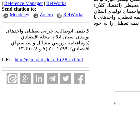
|
Reference Manager
|
RefWorks
محیطی (اقتصاد کلان)
Send citation to:
احدهای تولیدی استان
Mendeley
Zotero
RefWorks
 سازمان صمت استان ایلام از 101 واحد تعطیل و نیمه تعطیل، واحدهای با
یمه تعطیل را به خود
کاظمی ابوطالب. چرایی تعطیلی واحدهای
تولیدی استان ایلام. مجله اقتصادي
(دوماهنامه بررسي مسائل و سياستهاي
اقتصادي). ۱۳۹۹; ۲۰ (۷ و ۸) :۴۱-۶۳
URL:
http://ejip.ir/article-۱-۱۱۶۷-fa.html