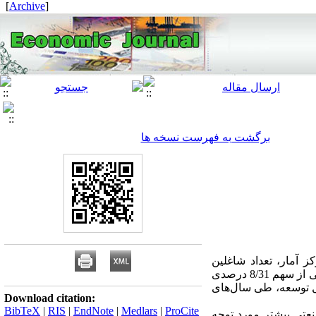
]
Archive
[
برگشت به فهرست نسخه ها
 آمار، تعداد شاغلین
کارگاه‌های صنعتی ده نفر کارکن و بیشتر از 414546 نفر در سال 1358 به 1258414 نفر در سال 94 رسیده و حاکی از سهم 8/31 درصدی
ل توسعه، طی سال‌های
Download citation:
BibTeX
|
RIS
|
EndNote
|
Medlars
|
ProCite
عتی بیشتر مورد توجه