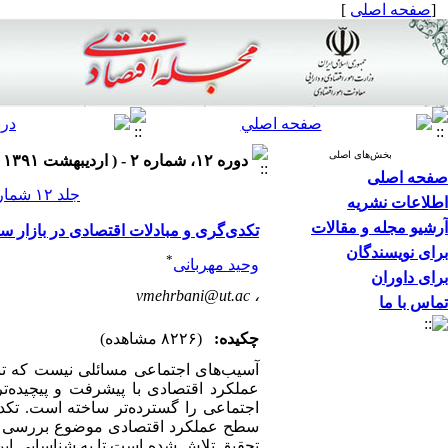
[
صفحه اصلی
]
بخش‌های اصلی
دوره ۱۲، شماره ۲ - ( اردیبهشت ۱۳۹۱ )
صفحه اصلی
جلد ۱۲ شماره ۲ صفحات ۶۴-۵۳
اطلاعات نشریه
آرشیو مجله و مقالات
تکدی‌گری و مبادلات اقتصادی در بازار س
برای نویسندگان
*
وحید مهربانی
برای داوران
vmehrbani@ut.ac
،
تماس با ما
چکیده:
(۸۲۲۶ مشاهده)
آسیب‌های اجتماعی مسائلی نیست که تنها
عملکرد اقتصادی با پیشرفت و پیچیده‌ت
اجتماعی را گسترده‌تر ساخته است. تکدی
سطح عملکرد اقتصادی موضوع بررسی در ا
تحقیق تلاش شده است تا به شناسایی این 