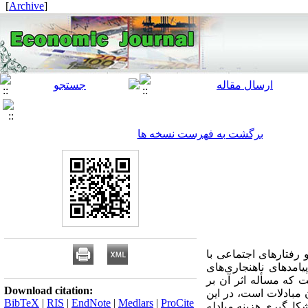
]
Archive
[
برگشت به فهرست نسخه ها
 رفتارهای اجتماعی با
امدهای ناهنجاری‌های
ت که مسأله اثر آن بر
Download citation:
مبادلات است، در این
BibTeX
|
RIS
|
EndNote
|
Medlars
|
ProCite
کل‌گیری هزینه مبادله