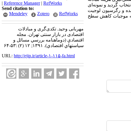
|
Reference Manager
|
RefWorks
خاب گردید و نمونه‌ای
Send citation to:
ت آمده و رگرسیون لوجیت
Mendeley
Zotero
RefWorks
دله موجبات کاهش سطح
مهربانی وحید. تکدی‌گری و مبادلات
اقتصادی در بازار سنتی تهران. مجله
اقتصادي (دوماهنامه بررسي مسائل و
سياستهاي اقتصادي). ۱۳۹۱; ۱۲ (۲) :۵۳-۶۴
URL:
http://ejip.ir/article-۱-۱۱۵-fa.html