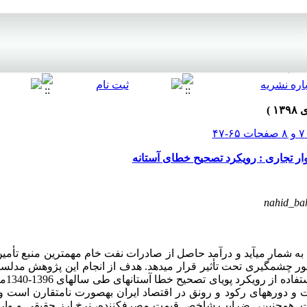
ر تجاری : رویکرد تصحیح خطای آستانه
nahid_ba
ه شمار می­آید و درآمد حاصل از صادرات نفت خام مهم­ترین منبع تأمی
­طور چشمگیری تحت تأثیر قرار می­دهد. هدف از انجام این پژوهش مدل
نفتی بر 
 دوره­های رکود و رونق در اقتصاد ایران به­صورت نامتقارن است و
ت. هم­چنین، ضرایب شاخص قیمت مصرف­کننده، نرخ ارز حقیقی و وار