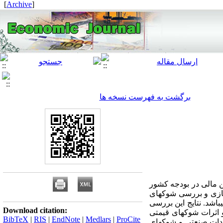
]
Archive
[
برگشت به فهرست نسخه ها
ن مالی در بودجه کشور
سازی و بررسی شوک­های
ادوار تجاری در اقتصاد ایران با استفاده از رویکرد پویای تصحیح خطا آستانه­ای طی سال­های 1396-1340می­باشد. نتایج این بررسی
Download citation:
 اثرات شوک­های قیمتی
BibTeX
|
RIS
|
EndNote
|
Medlars
|
ProCite
دات صنعتی و شوک­های