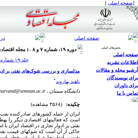
[
صفحه اصلی
]
بخش‌های اصلی
دوره ۱۹، شماره ۷ و ۸ - ( مجله اقتصادی ۱۳۹۸ )
صفحه اصلی
جلد ۱۹ شماره ۷ و ۸ صفحات ۶۵-۴۷
اطلاعات نشریه
آرشیو مجله و مقالات
مدلسازی و بررسی شوک‌های نفتی بر ادوا
برای نویسندگان
*
ناهید بهاروند
برای داوران
دانشگاه سمنان ،
harvand@semnan.ac.ir
تماس با ما
چکیده:
(۳۵۶۸ مشاهده)
ایران از جمله کشورهای صادرکننده نفت ب
است که فعالیت­های اقتصادی دیگر را به
حاکی از آن است که شوک­های قیمت نفت و
نفت بر ادوار تجاری ایران غیر خطی اس