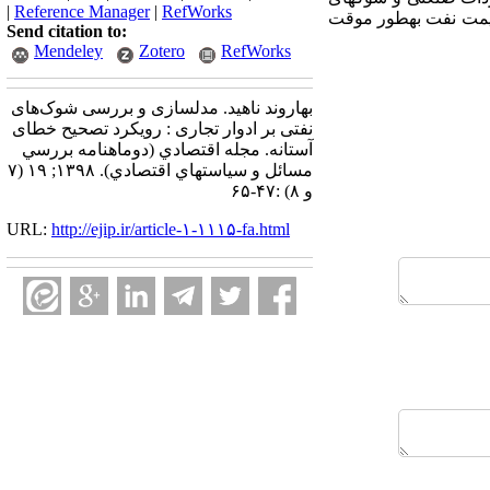
|
Reference Manager
|
RefWorks
 قیمت نفت به­طور موقت
Send citation to:
Mendeley
Zotero
RefWorks
بهاروند ناهید. مدلسازی و بررسی شوک‌های
نفتی بر ادوار تجاری : رویکرد تصحیح خطای
آستانه. مجله اقتصادي (دوماهنامه بررسي
مسائل و سياستهاي اقتصادي). ۱۳۹۸; ۱۹ (۷
و ۸) :۴۷-۶۵
URL:
http://ejip.ir/article-۱-۱۱۱۵-fa.html