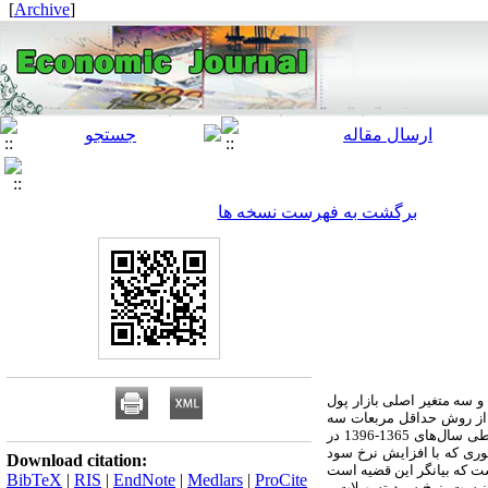
]
Archive
[
برگشت به فهرست نسخه ها
و سه متغیر اصلی بازار پول
از روش حداقل مربعات سه
تخمین زده شدند. نتایج نشان می­دهد که در طی سال‌های 1365-1396 در
طوری که با افزایش نرخ سود
Download citation:
ست که بیانگر این قضیه است
BibTeX
|
RIS
|
EndNote
|
Medlars
|
ProCite
 نیست. نرخ سود تسهیلات و