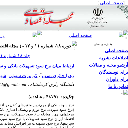
[
صفحه اصلی
]
بخش‌های اصلی
دوره ۱۸، شماره ۱۱ و ۱۲ - ( مجله اقتصادی ۱۳۹۷ )
صفحه اصلی
جلد ۱۸ شماره ۱۱ و ۱۲ صفحات ۱۲۳-۹۷
اطلاعات نشریه
آرشیو مجله و مقالات
ارتباط میان نرخ سود تسهیلات بانکی و سه
برای نویسندگان
*
زهرا حائری نسب
،
کیومرث سهیلی
،
شهر
برای داوران
دانشگاه رازی کرمانشاه ،
b72@gmail.com
تماس با ما
چکیده:
(۴۸۷۹ مشاهده)
نرخ سود بانکی از مهم‌ترین متغیرهای کلان در اق
(نرخ سود سپرده، نرخ تورم و ریسک اعتباری بانک‌
مرحله­ای، چهار معادله نرخ سود تسهیلات، نرخ س
اقتصاد ایران نرخ سود تسهیلات با نرخ سود سپرد
سپرده­ها، نرخ سود تسهیلات نیز افزایش می­یابد.
که با افزایش تورم نرخ سود تسهیلات کاهش می­یا