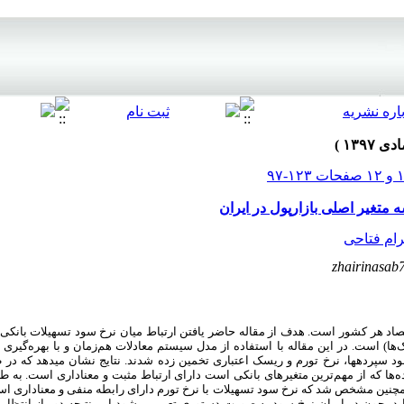
 متغیر اصلی بازارپول در ایران
ام فتاحی
zhairinasa
تصاد هر کشور است. هدف از مقاله حاضر یافتن ارتباط میان نرخ سود تسهیلات بانکی 
ها) است. در این مقاله با استفاده از مدل سیستم معادلات هم‌زمان و با بهره‌
گیری 
ود سپرده­ها، نرخ تورم و ریسک اعتباری
ه‌ها که از مهم‌ترین متغیرهای بانکی است دارای ارتباط مثبت و معناداری است. به 
 همچنین مشخص شد که نرخ سود تسهیلات با نرخ تورم دارای رابطه منفی و معناداری ا
بد، چون در ایران نرخ سود به صورت دستوری تعیین می­شود این نتیجه دور از انتظار