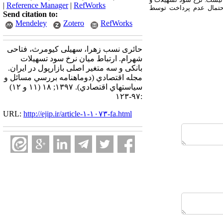
|
Reference Manager
|
RefWorks
 احتمال عدم پرداخت توسط
Send citation to:
Mendeley
Zotero
RefWorks
حائری نسب زهرا، سهیلی کیومرث، فتاحی
شهرام. ارتباط میان نرخ سود تسهیلات
بانکی و سه متغیر اصلی بازارپول در ایران.
مجله اقتصادي (دوماهنامه بررسي مسائل و
سياستهاي اقتصادي). ۱۳۹۷; ۱۸ (۱۱ و ۱۲)
:۹۷-۱۲۳
URL:
http://ejip.ir/article-۱-۱۰۷۳-fa.html