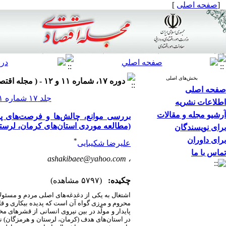
[
صفحه اصلی
]
بخش‌های اصلی
دوره ۱۷، شماره ۱۱ و ۱۲ - ( مجله اقتصادی ۱۳۹۶ )
صفحه اصلی
جلد ۱۷ شماره ۱۱ و ۱۲ صفحات ۵۸-۲۵
اطلاعات نشریه
آرشیو مجله و مقالات
بررسی موانع، چالش‌ها و فرصت‌های پی
(مطالعه موردی استان‌های کرمان، لرست
برای نویسندگان
برای داوران
*
علیرضا شکیبایی
تماس با ما
ashakibaee@yahoo.com
،
چکیده:
(۵۷۹۷ مشاهده)
اشتغال به یکی از دغدغه‌های اصلی مردم و مسئو
محروم و مرزی گواه آن است که پدیده بیکاری و قاچ
پایدار و مولّد در بین نیروی انسانی از قشرهای 
در استان‌های هدف (کرمان، لرستان و هرمزگان) ن