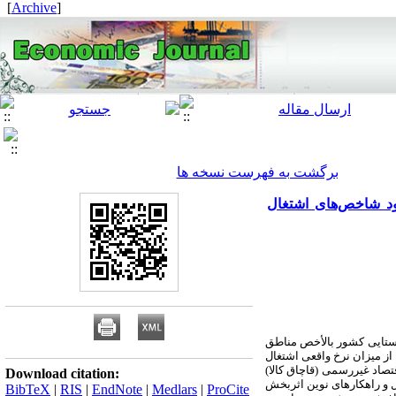
]
Archive
[
برگشت به فهرست نسخه ها
ود شاخص‌های اشتغال
وستایی کشور بالأخص مناطق
از میزان نرخ واقعی اشتغال
صاد غیررسمی (قاچاق کالا)
Download citation:
 و راهکارهای نوین اثربخش
BibTeX
|
RIS
|
EndNote
|
Medlars
|
ProCite