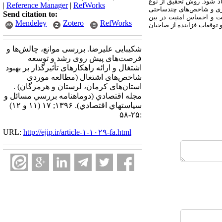
تخاذ شود. روش تحقیق از نوع
|
Reference Manager
|
RefWorks
سازی و شاخص‌های چندساحتی
Send citation to:
یت و احساس امنیت در بین
Mendeley
Zotero
RefWorks
 توقعات فزاینده از صاحبان
شکیبایی علیرضا. بررسی موانع، چالش‌ها و
فرصت‌های پیش روی رشد و توسعه
اشتغال و ارائه راهکارهای تأثیرگذار بر بهبود
شاخص‌های اشتغال (مطالعه موردی
استان‌های کرمان، لرستان و هرمزگان) .
مجله اقتصادي (دوماهنامه بررسي مسائل و
سياستهاي اقتصادي). ۱۳۹۶; ۱۷ (۱۱ و ۱۲)
:۲۵-۵۸
URL:
http://ejip.ir/article-۱-۱۰۲۹-fa.html