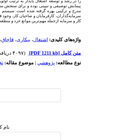
را در رشد و توسعه اشتغال پایدار به ترتیب اولوی
پیمایش توصیفی و تبیینی بوده و برای سنجش متغ
مدرج و ترکیبی بهره گرفته شده است. سیستم 
سرمایه
گذاران، کارفرمایان و صاحبان کار
،
وجود قو
کار و سرمایه
ازجمله مهم‌ترین موانع خرد و منطقه‌
واژه‌های کلیدی:
اشتغال
،
بیکاری
،
قاچاق
،
متن کامل
[PDF 1211 kb]
(۴۰۹۷ دریافت)
نوع مطالعه:
پژوهشي
|
موضوع مقاله:
ت
نام ک