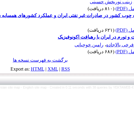
زینب نوربخش حسینی
(PDF)
(۸۱۰ دریافت)
ت چوب کشور در صادرات غیر نفتی ایران و عملکرد کشورهای همسایه د
(PDF)
(۶۲۱ دریافت)
و تورم در ایران با رهیافت اکونوفیزیک
رخی بالاجاده
،
رامین خوچیانی
(PDF)
(۶۸۶ دریافت)
برگشت به فهرست نسخه ها
Export as:
HTML
|
XML
|
RSS
rsian site map -
English site map
- Created in 0.11 seconds with 38 queries by YEKTAWEB 4