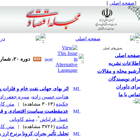
[
صفحه اصلی
]
بخش‌های اصلی
صفحه اصلی
دوره ۲۰، شماره ۵ و ۶ - ( مجله اقتصادی ۱۳۹۹ )
اطلاعات نشریه
آرشیو مجله و مقالات
برای نویسندگان
برای داوران
اثر بهای جهانی نفت خام و فلزات پا
تماس با ما
هدایت حسین زاده
،
منیره جعفرزاد
چکیده
(۳۰۶۳ مشاهده)
|
متن کامل 
عدم‎قطعیت سیاست اقتصادی و قیمت‎گذاری وام‎ها
*
عسل قزلباش
،
میثم کاویانی
چکیده
(۳۷۲۶ مشاهده)
|
متن کامل 
تحلیل تأثیر بحران کرونا برنرخ ارز و