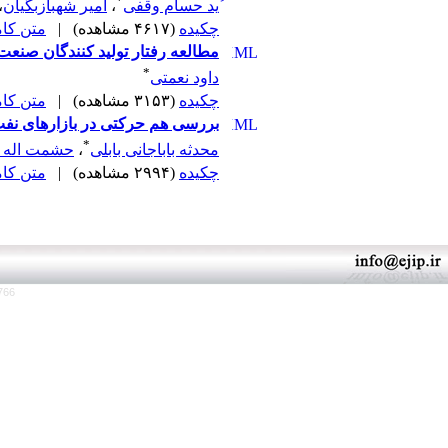
*
ُید حسام وقفی
،
امیر شهبازبگیان
،
چکیده
(۴۶۱۷ مشاهده)
|
متن کامل 
مطالعه رفتار تولید کنندگان صنع
*
داود نعمتی
چکیده
(۳۱۵۳ مشاهده)
|
متن کامل 
بررسی هم حرکتی در بازارهای نفت 
*
محدثه باباجانی بابلی
،
حشمت اله ف
چکیده
(۲۹۹۴ مشاهده)
|
متن کامل 
766