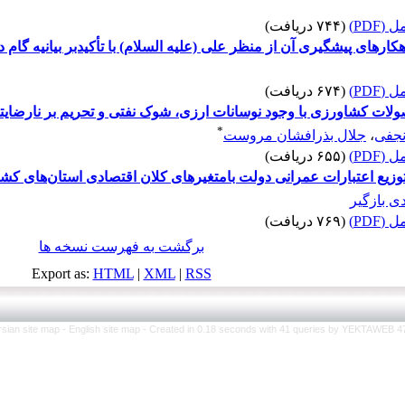
(PDF)
(۷۴۴ دریافت)
رهای پیشگیری آن از منظر علی (علیه السلام) با تأکیدبر بیانیه گام د
(PDF)
(۶۷۴ دریافت)
لات کشاورزی با وجود نوسانات ارزی، شوک نفتی و تحریم بر نارضایت
*
 نجفی
،
جلال بذرافشان مروست
(PDF)
(۶۵۵ دریافت)
زیع اعتبارات عمرانی دولت بامتغیرهای کلان اقتصادی استان‌های کشور 
ی بازگیر
(PDF)
(۷۶۹ دریافت)
برگشت به فهرست نسخه ها
Export as:
HTML
|
XML
|
RSS
rsian site map -
English site map
- Created in 0.18 seconds with 41 queries by YEKTAWEB 4