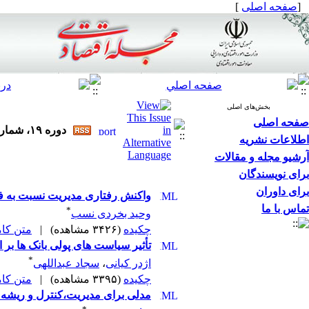
[
صفحه اصلی
]
بخش‌های اصلی
صفحه اصلی
دوره ۱۹، شماره ۹ و ۱۰ - ( مجله اقتصادی ۱۳۹۸ )
اطلاعات نشریه
آرشیو مجله و مقالات
برای نویسندگان
برای داوران
واکنش رفتاری مدیریت نسبت به فش
تماس با ما
*
وحید بخردی نسب
چکیده
(۳۴۲۶ مشاهده)
|
متن کامل 
تأثیر سیاست های پولی بانک ها بر 
*
اژدر کیانی
،
سجاد عبداللهی
چکیده
(۳۳۹۵ مشاهده)
|
متن کامل 
مدلی برای مدیریت،کنترل و ریشه کن