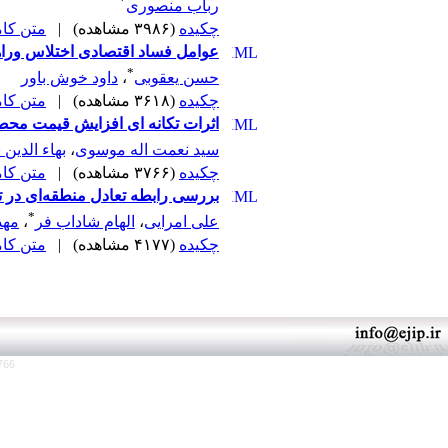
*
رباب منصوری
چکیده
(۳۹۸۶ مشاهده)
|
متن کامل 
عوامل فساد اقتصادی اختلاس وراهکا
*
حسن یعقوبی
،
داود خوش باور
چکیده
(۳۶۱۸ مشاهده)
|
متن کامل 
اثرات تکانه ای افزایش قیمت محصو
سید نعمت اله موسوی
،
بهاء الدین
چکیده
(۳۷۶۶ مشاهده)
|
متن کامل 
بررسی رابطه تعادل منطقه‌ای در تو
*
علی امرایی
،
الهام شاداب فر
،
مهد
چکیده
(۴۱۷۷ مشاهده)
|
متن کامل 
766