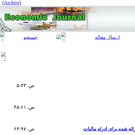
]
Archive
[
ص. ۴۳-۵
ص. ۶۱-۴۵
ئه شده برای ادراه مالیات
ص. ۹۷-۶۳