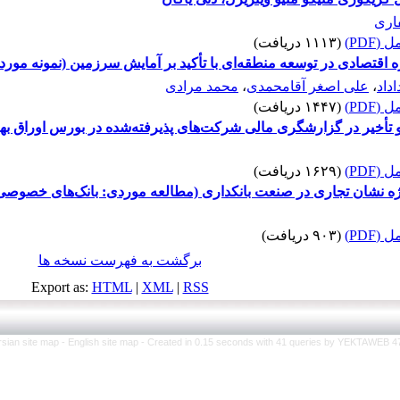
اری
(PDF)
(۱۱۱۳ دریافت)
قتصادی در توسعه منطقه‌ای با تأکید بر آمایش سرزمین (نمونه مور
داد
،
علی اصغر آقامحمدی
،
محمد مرادی
(PDF)
(۱۴۴۷ دریافت)
و تأخیر در گزارشگری مالی شرکت‌های پذیرفته‌شده در بورس اوراق بها
(PDF)
(۱۶۲۹ دریافت)
ه نشان تجاری در صنعت بانکداری (مطالعه موردی: بانک‌های خصوصی 
(PDF)
(۹۰۳ دریافت)
برگشت به فهرست نسخه ها
Export as:
HTML
|
XML
|
RSS
rsian site map -
English site map
- Created in 0.15 seconds with 41 queries by YEKTAWEB 4