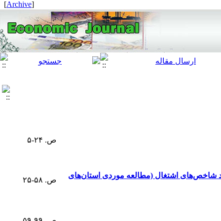
]
Archive
[
ص. ۲۴-۵
ود شاخص‌های اشتغال (مطالعه موردی استان‌های
ص. ۵۸-۲۵
ص. ۹۹-۵۹