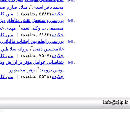
*
محمد باقر اسدی
،
میلاد صارم صف
چکیده
(۵۴۸۳ مشاهده)
|
متن کامل 
بررسی و سنجش نقش مناطق ویژه ا
*
مصطفی ت وکلی نغمه
،
مهدی خدا
چکیده
(۶۱۸۳ مشاهده)
|
متن کامل 
بررسی رابطه بین اجتناب مالیاتی 
*
غلامحسین ذهبی
،
پروانه سلاطین
چکیده
(۷۵۰۷ مشاهده)
|
متن کامل 
شناسایی عوامل مؤثر بر ارزش ویژ
*
یونس برومند
،
زهرا محمدپور
چکیده
(۵۵۴۸ مشاهده)
|
متن کامل 
766