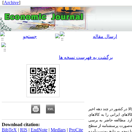
]
Archive
[
برگشت به فهرست نسخه ها
لا در کشور در چند دهه اخیر
های ایرانی را به کالاهای
رد. مطالعه حاضر به برسی
Download citation:
 به‌صورت پرسشنامه از سطح
BibTeX
|
RIS
|
EndNote
|
Medlars
|
ProCite
 توجه به نتایج به‌دست‌آمده