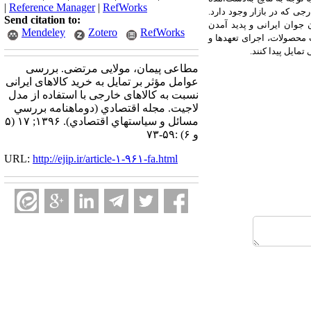
|
Reference Manager
|
RefWorks
جی که در بازار وجود دارد.
Send citation to:
 جوان ایرانی و پدید آمدن
Mendeley
Zotero
RefWorks
 محصولات، اجرای تعهدها و
ایل پیدا کنند.
مطاعی پیمان، مولایی مرتضی. بررسی
عوامل مؤثر بر تمایل به خرید کالاهای ایرانی
نسبت به کالاهای خارجی با استفاده از مدل
لاجیت. مجله اقتصادي (دوماهنامه بررسي
مسائل و سياستهاي اقتصادي). ۱۳۹۶; ۱۷ (۵
و ۶) :۵۹-۷۳
URL:
http://ejip.ir/article-۱-۹۶۱-fa.html