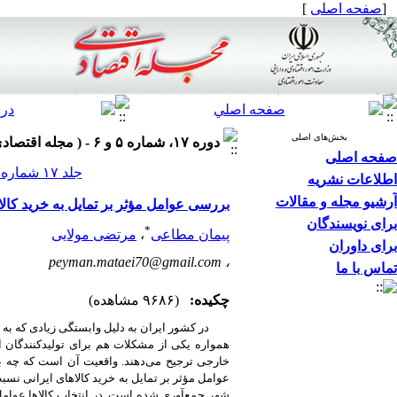
[
صفحه اصلی
]
بخش‌های اصلی
دوره ۱۷، شماره ۵ و ۶ - ( مجله اقتصادی ۱۳۹۶ )
صفحه اصلی
جلد ۱۷ شماره ۵ و ۶ صفحات ۷۳-۵۹
اطلاعات نشریه
آرشیو مجله و مقالات
بررسی عوامل مؤثر بر تمایل به خرید کالا
برای نویسندگان
*
پیمان مطاعی
،
مرتضی مولایی
برای داوران
peyman.mataei70@gmail.com
،
تماس با ما
چکیده:
(۹۶۸۶ مشاهده)
در کشور ایران به دلیل وابستگی زیادی که به 
همواره یکی از مشکلات هم برای تولیدکنندگان اس
خارجی ترجیح می‌دهند. واقعیت آن است که چه 
عوامل مؤثر بر تمایل به خرید کالاهای ایرانی ن
شهر جمع‌آوری شده است. در انتخاب کالاها عوامل م