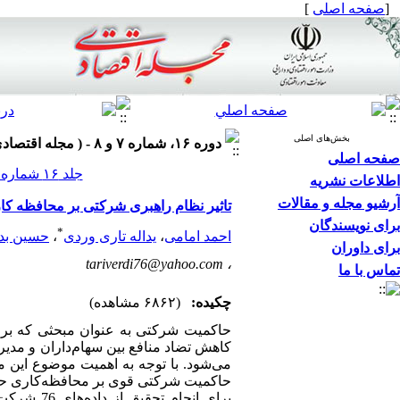
[
صفحه اصلی
]
بخش‌های اصلی
دوره ۱۶، شماره ۷ و ۸ - ( مجله اقتصادی ۱۳۹۵ )
صفحه اصلی
جلد ۱۶ شماره ۷ و ۸ صفحات ۹۲-۷۹
اطلاعات نشریه
آرشیو مجله و مقالات
تاثیر نظام راهبری شرکتی بر محافظه ک
برای نویسندگان
*
احمد امامی
،
یداله تاری وردی
،
حسین بد
برای داوران
tariverdi76@yahoo.com
،
تماس با ما
چکیده:
(۶۸۶۲ مشاهده)
حاکمیت شرکتی به عنوان مبحثی که بر 
کاهش تضاد منافع بین سهام‌داران و مد
می‌شود. با توجه به اهمیت موضوع این م
حاکمیت شرکتی قوی بر محافظه‌کاری حسا