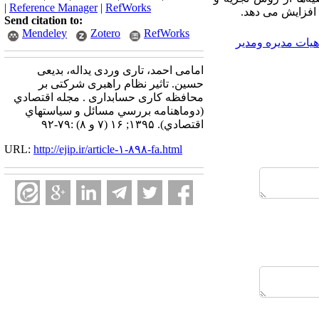
|
Reference Manager
|
RefWorks
 افزایش می دهد.
Send citation to:
Mendeley
Zotero
RefWorks
یات مدیره ومدیر
امامی احمد، تاری وردی یداله، بدیعی
حسین. تاثیر نظام راهبری شرکتی بر
محافظه کاری حسابداری . مجله اقتصادي
(دوماهنامه بررسي مسائل و سياستهاي
اقتصادي). ۱۳۹۵; ۱۶ (۷ و ۸) :۷۹-۹۲
URL:
http://ejip.ir/article-۱-۸۹۸-fa.html