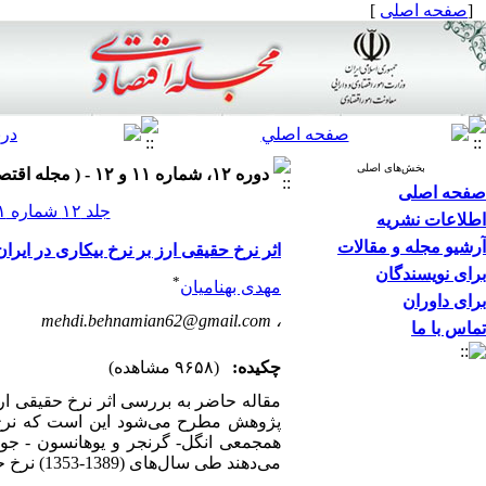
[
صفحه اصلی
]
بخش‌های اصلی
دوره ۱۲، شماره ۱۱ و ۱۲ - ( مجله اقتصادي- دوماهنامه بررسي مسائل و سياست‌هاي اقتصادي ۱۳۹۱ )
صفحه اصلی
جلد ۱۲ شماره ۱۱ و ۱۲ صفحات ۴۰-۲۳
اطلاعات نشریه
آرشیو مجله و مقالات
اثر نرخ حقیقی ارز بر نرخ بیکاری در ایران
برای نویسندگان
*
مهدی بهنامیان
برای داوران
mehdi.behnamian62@gmail.com
،
تماس با ما
چکیده:
(۹۶۵۸ مشاهده)
پژوهش مطرح می‌شود این است که نرخ حقی
همجمعی انگل- گرنجر و یوهانسون - جوسی
می‌دهند طی سال‌های (1389-1353) نرخ حقیقی ارز بر نرخ بیکاری اثر منفی داشته است.