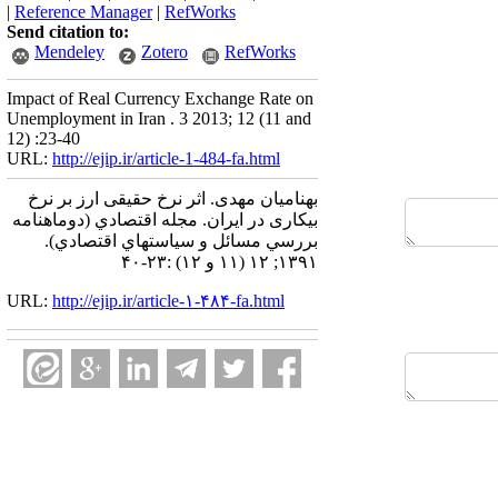
|
Reference Manager
|
RefWorks
Send citation to:
Mendeley
Zotero
RefWorks
Impact of Real Currency Exchange Rate on
Unemployment in Iran . 3 2013; 12 (11 and
12) :23-40
URL:
http://ejip.ir/article-1-484-fa.html
بهنامیان مهدی. اثر نرخ حقیقی ارز بر نرخ
بیکاری در ایران. مجله اقتصادي (دوماهنامه
بررسي مسائل و سياستهاي اقتصادي).
۱۳۹۱; ۱۲ (۱۱ و ۱۲) :۲۳-۴۰
URL:
http://ejip.ir/article-۱-۴۸۴-fa.html