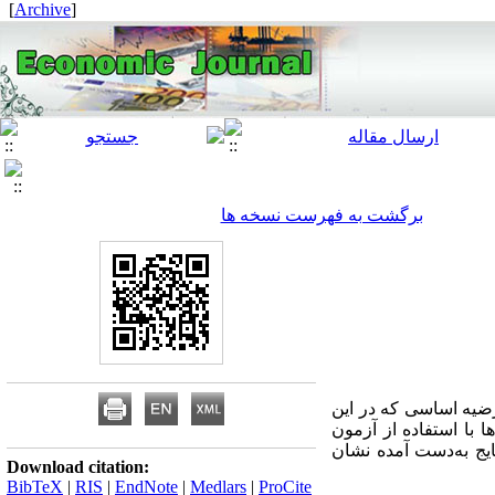
]
Archive
[
برگشت به فهرست نسخه ها
کاری در اقتصاد ایران طی دوره (1389-1353) می‌پردازد. فرضیه اساسی که در این
 با استفاده از آزمون
ایج به‌دست آمده نشان
Download citation:
BibTeX
|
RIS
|
EndNote
|
Medlars
|
ProCite