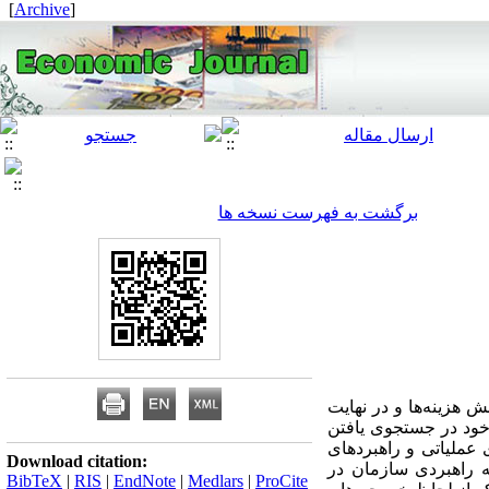
]
Archive
[
برگشت به فهرست نسخه ها
 هزینه‌ها و در نهایت
خود در جستجوی یافتن
 عملیاتی و راهبرد‌های
Download citation:
ه راهبردی سازمان در
BibTeX
|
RIS
|
EndNote
|
Medlars
|
ProCite