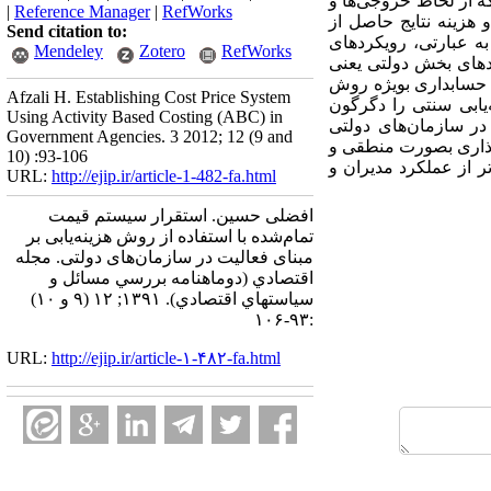
که از لحاظ خروجی‌ها و
|
Reference Manager
|
RefWorks
 هزینه نتایج حاصل از
Send citation to:
به عبارتی، رویکردهای
Mendeley
Zotero
RefWorks
های بخش دولتی یعنی
ن حسابداری بویژه روش
Afzali H. Establishing Cost Price System
ه‌یابی سنتی را دگرگون
Using Activity Based Costing (ABC) in
در سازمان‌های دولتی
Government Agencies. 3 2012; 12 (9 and
‌گذاری بصورت منطقی و
10) :93-106
ر از عملکرد مدیران و
URL:
http://ejip.ir/article-1-482-fa.html
افضلی حسین. استقرار سیستم قیمت
تمام‌شده با استفاده از روش هزینه‌یابی بر
مبنای فعالیت در سازمان‌های دولتی. مجله
اقتصادي (دوماهنامه بررسي مسائل و
سياستهاي اقتصادي). ۱۳۹۱; ۱۲ (۹ و ۱۰)
:۹۳-۱۰۶
URL:
http://ejip.ir/article-۱-۴۸۲-fa.html