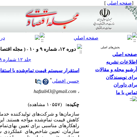
[
صفحه اصلی
]
بخش‌های اصلی
دوره ۱۲، شماره ۹ و ۱۰ - ( مجله اقتصادي- دوماهنامه بررسي مسائل و سياست‌هاي اقتصادي ۱۳۹۱ )
صفحه اصلی
جلد ۱۲ شماره ۹ و ۱۰ صفحات ۱۰۶-۹۳
اطلاعات نشریه
آرشیو مجله و مقالات
استقرار سیستم قیمت تمام‌شده با استفاد
برای نویسندگان
*
حسین افضلی
برای داوران
hafzali43@gmail.com
،
تماس با ما
چکیده:
(۱۰۵۵۷ مشاهده)
سازمان‌ها و شرکت‌های تولیدکننده خدمات
کاهش قیمت‌ تمام‌شده مواجه هستند. ای
راهکارهای مناسبی برای تعیین بهای‌تمام 
سازمان، تعیین شاخص‌های عملکردی ساز