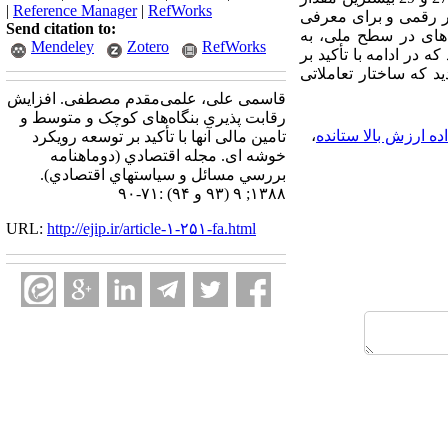
|
Reference Manager
|
RefWorks
ر رقمی و برای معرفی
Send citation to:
عاملات خوشه‌های در سطح ملی، به
Mendeley
Zotero
RefWorks
ر ادامه با تأکید بر
تانده 54 بخشی کشور استخراج گردید که ساختار تعاملاتی
قاسمی علی، علمی‌مقدم مصطفی. افزایش
رقابت پذیری بنگاه‌های کوچک و متوسط و
ه ارزش بالا ستانده
،
تامین مالی آنها با تأکید بر توسعه رویکرد
خوشه ای. مجله اقتصادي (دوماهنامه
بررسي مسائل و سياستهاي اقتصادي).
۱۳۸۸; ۹ (۹۳ و ۹۴) :۷۱-۹۰
URL:
http://ejip.ir/article-۱-۲۵۱-fa.html