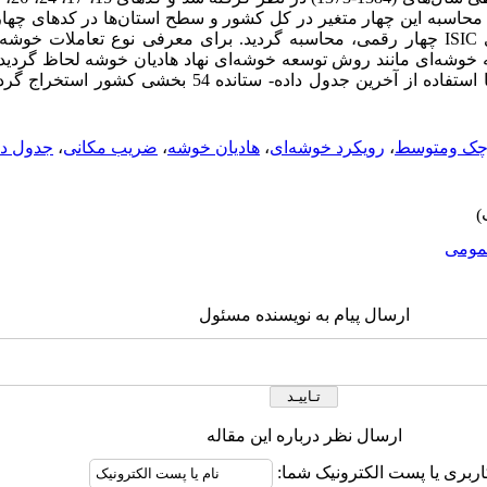
حاسبه این چهار متغیر در کل کشور و سطح استان‌ها در کدهای چها
اولویت‌های حمایتی مالی در فعالیت‌های ISIC چهار رقمی، محاسبه گردید. برای معرفی نوع ت
ه‌ای مانند روش توسعه خوشه‌ای نهاد هادیان خوشه لحاظ گردید که د
تکنیک تحلیل عاملی، شش خوشه ملی با استفاده از آخرین جدول داده- س
کوچک ومتوسط
،
رویکرد خوشه‌ای
،
هادیان خوشه
،
ضریب مکانی
،
جدول داد
ومى
ارسال پیام به نویسنده مسئول
ارسال نظر درباره این مقاله
اربری یا پست الکترونیک شما: