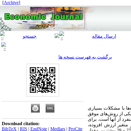
]
Archive
[
برگشت به فهرست نسخه ها
60 درصد اشتغال و 94 درصد از مجموع بنگاه‌ها با مشکلات بسیاری
یکی از روش‌های موفق‌
رد از آنها است. برای
Download citation:
‌های کوچک و متوسط، شاخص ضریب مکانی در کدهای ISIC، در چهار متغیر ارزش افزوده،
BibTeX
|
RIS
|
EndNote
|
Medlars
|
ProCite
صادرات، تعداد کارکنان و تعداد بنگاه‌ها طی سال‌های (1384-1373) در نظر گرفته شد و کدهای 15، 17، 24، 26، 27 و 29 بیشترین مقدار