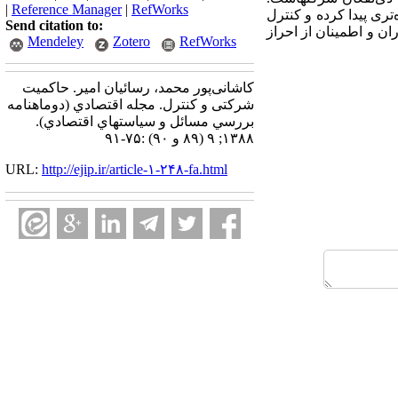
|
Reference Manager
|
RefWorks
ری پیدا کرده و کنترل
Send citation to:
ن و اطمینان از احراز
Mendeley
Zotero
RefWorks
کاشانی‌پور محمد، رسائیان امیر. حاکمیت
شرکتی و کنترل. مجله اقتصادي (دوماهنامه
بررسي مسائل و سياستهاي اقتصادي).
۱۳۸۸; ۹ (۸۹ و ۹۰) :۷۵-۹۱
URL:
http://ejip.ir/article-۱-۲۴۸-fa.html