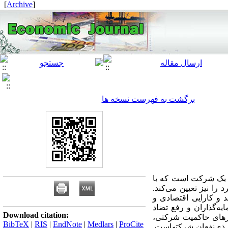
]
Archive
[
برگشت به فهرست نسخه ها
 یک شرکت است که با
ا نیز تعیین می‌کند.
 و کارایی اقتصادی و
ه‌گذاران و رفع تضاد
Download citation:
ر‌های حاکمیت شرکتی،
BibTeX
|
RIS
|
EndNote
|
Medlars
|
ProCite
ی ذی‌نفعان شرکتهاست.