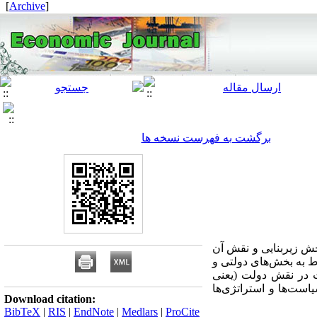
]
Archive
[
برگشت به فهرست نسخه ها
خش زیربنایی و نقش آن
ط به بخش‌های دولتی و
ت در نقش دولت (یعنی
است‌ها و استراتژی‌ها
Download citation:
BibTeX
|
RIS
|
EndNote
|
Medlars
|
ProCite