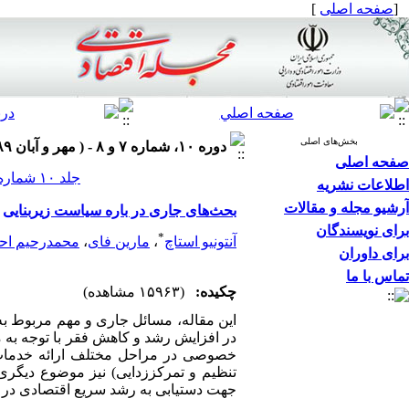
[
صفحه اصلی
]
بخش‌های اصلی
دوره ۱۰، شماره ۷ و ۸ - ( مهر و آبان ۱۳۸۹ )
صفحه اصلی
جلد ۱۰ شماره ۷ و ۸ صفحات ۴۶-۵
اطلاعات نشریه
آرشیو مجله و مقالات
بحث‌های جاری در باره سیاست زیربنایی
برای نویسندگان
*
آنتونیو استاچ
،
مارین فای
،
محمدرحیم احم
برای داوران
تماس با ما
چکیده:
(۱۵۹۶۳ مشاهده)
این مقاله، مسائل جاری و مهم مربوط به
در افزایش رشد و کاهش فقر با توجه به 
خصوصی در مراحل مختلف ارائه خدمات ز
تنظیم و تمرکززدایی) نیز موضوع دیگری 
جهت دستیابی به رشد سریع اقتصادی در ک