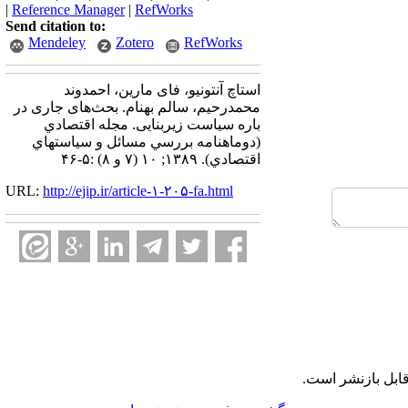
|
Reference Manager
|
RefWorks
Send citation to:
Mendeley
Zotero
RefWorks
استاچ آنتونیو، فای مارین، احمدوند
محمدرحیم، سالم بهنام. بحث‌های جاری در
باره سیاست زیربنایی. مجله اقتصادي
(دوماهنامه بررسي مسائل و سياستهاي
اقتصادي). ۱۳۸۹; ۱۰ (۷ و ۸) :۵-۴۶
URL:
http://ejip.ir/article-۱-۲۰۵-fa.html
ابل بازنشر است.