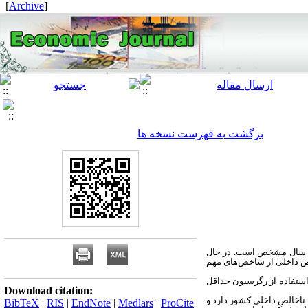
]
Archive
[
برگشت به فهرست نسخه ها
یک سال مشخص است. در حال
الص داخلی از شاخص‌های مهم
 استفاده از رگرسیون حداقل
Download citation:
 ناخالص داخلی کشور دارد و
BibTeX
|
RIS
|
EndNote
|
Medlars
|
ProCite