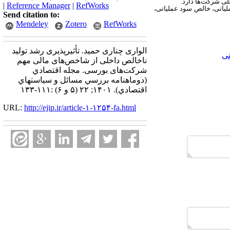
لی شرکت‌ها دارد.
|
Reference Manager
|
RefWorks
ملیاتی، خالص سود عملیاتی،
Send citation to:
Mendeley
Zotero
RefWorks
الواری چناری حمید. تأثیرپذیری رشد تولید
تی
ناخالص داخلی از شاخص‌های مالی مهم
شرکت‌های بورسی. مجله اقتصادي
(دوماهنامه بررسي مسائل و سياستهاي
اقتصادي). ۱۴۰۱; ۲۲ (۵ و ۶) :۱۱۱-۱۳۳
URL:
http://ejip.ir/article-۱-۱۲۵۴-fa.html