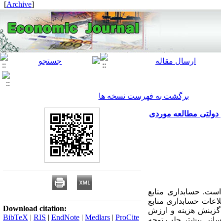
]
Archive
[
برگشت به فهرست نسخه ها
ی دولتی مطالعه موردی
است. حسابداری منابع
لاعات حسابداری منابع
Download citation:
 گزینش هزینه و ارزش
BibTeX
|
RIS
|
EndNote
|
Medlars
|
ProCite
سانی بیشتر جلب توجه