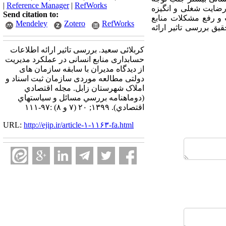
|
Reference Manager
|
RefWorks
 رضایت شغلی و انگیزه
Send citation to:
 و رفع مشکلات منابع
Mendeley
Zotero
RefWorks
قیق بررسی تاثیر ارائه
کربلائی سعید. بررسی تاثیر ارائه اطلاعات
حسابداری منابع انسانی در عملکرد مدیریت
از دیدگاه مدیران با سابقه سازمان های
دولتی مطالعه موردی سازمان ثبت اسناد و
املاک شهرستان زابل. مجله اقتصادي
(دوماهنامه بررسي مسائل و سياستهاي
اقتصادي). ۱۳۹۹; ۲۰ (۷ و ۸) :۹۷-۱۱۱
URL:
http://ejip.ir/article-۱-۱۱۶۳-fa.html