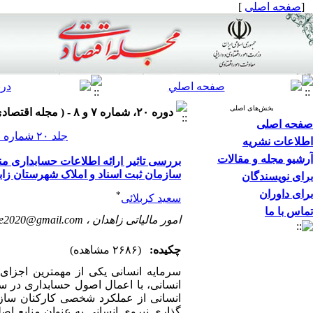
[
صفحه اصلی
]
بخش‌های اصلی
دوره ۲۰، شماره ۷ و ۸ - ( مجله اقتصادی ۱۳۹۹ )
صفحه اصلی
جلد ۲۰ شماره ۷ و ۸ صفحات ۱۱۱-۹۷
اطلاعات نشریه
آرشیو مجله و مقالات
بررسی تاثیر ارائه اطلاعات حسابداری من
سازمان ثبت اسناد و املاک شهرستان زاب
برای نویسندگان
برای داوران
*
سعید کربلائی
تماس با ما
امور مالیاتی زاهدان ،
ee2020@gmail.com
چکیده:
(۲۶۸۶ مشاهده)
سرمایه انسانی یکی از مهمترین اجزای
انسانی، با اعمال اصول حسابداری در ساز
انسانی از عملکرد شخصی کارکنان سازم
گذاری نیروی انسانی به عنوان منابع ا