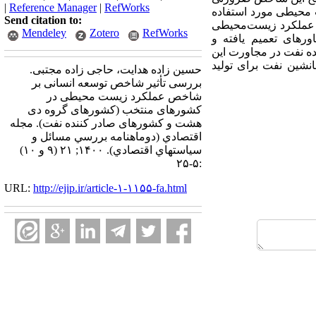
|
Reference Manager
|
RefWorks
محیطی مورد استفاده
Send citation to:
بر عملکرد زیست‌محیطی
Mendeley
Zotero
RefWorks
ورهای تعمیم یافته و
کننده نفت در مجاورت این
نشین نفت برای تولید
حسین زاده هدایت، حاجی زاده مجتبی.
بررسی تأثیر شاخص توسعه انسانی بر
شاخص عملکرد زیست محیطی در
کشورهای منتخب (کشورهای گروه دی
هشت و کشورهای صادر کننده نفت). مجله
اقتصادي (دوماهنامه بررسي مسائل و
سياستهاي اقتصادي). ۱۴۰۰; ۲۱ (۹ و ۱۰)
:۵-۲۵
URL:
http://ejip.ir/article-۱-۱۱۵۵-fa.html