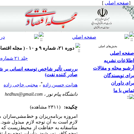
[
صفحه اصلی
]
بخش‌های اصلی
دوره ۲۱، شماره ۹ و ۱۰ - ( مجله اقتصادی ۱۴۰۰ )
صفحه اصلی
جلد ۲۱ شماره ۹ و ۱۰ صفحات ۲۵-۵
اطلاعات نشریه
آرشیو مجله و مقالات
بررسی تأثیر شاخص توسعه انسانی بر
صادر کننده نفت)
برای نویسندگان
برای داوران
*
هدایت حسین زاده
،
مجتبی حاجی زاده
تماس با ما
دانشگاه پیام نور ،
hedhus@gmail.com
چکیده:
(۲۳۱۱ مشاهده)
امروزه برنامه‌ریزان و خط‌مشی‌سازان 
لازم است به آن توجه لازم مبذول شود. ه
متاسفانه به حفاظت از محیط‌زیست که خ
توجه کافی نمی‌شود. بنابراین توجه به 