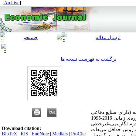
]
Archive
[
برگشت به فهرست نسخه ها
 (دارای صنایع دفاعی
نوظهور و واردکننده عمده سلاح) و توسعه‌یافته (دارای صنایع دفاعی پیشرفته و صادرکننده عمده سلاح) طی دوره‌ی زمانی 2016-1995
فرم لگاریتمی-غیرخطی
Download citation:
ی و روش حداقل مربعات
BibTeX
|
RIS
|
EndNote
|
Medlars
|
ProCite
تی در هر دو گروه از