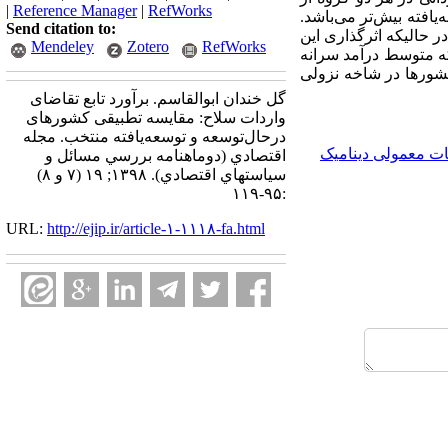
|
Reference Manager
|
RefWorks
افته بیش‌تر می‌باشد.
Send citation to:
ر حالیکه اثرگذاری این
Mendeley
Zotero
RefWorks
که متوسط درآمد سرانه
شورها در شاخه نزولی
گل خندان ابوالقاسم. برآورد تابع تقاضای
واردات سلاح: مقایسه تطبیقی کشورهای
درحال‌توسعه و توسعه‌یافته منتخب. مجله
ت معمولی دینامیک
اقتصادي (دوماهنامه بررسي مسائل و
سياستهاي اقتصادي). ۱۳۹۸; ۱۹ (۷ و ۸)
:۹۵-۱۱۹
URL:
http://ejip.ir/article-۱-۱۱۱۸-fa.html