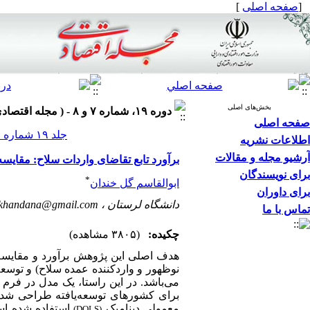
[
صفحه اصلی
]
بخش‌های اصلی
دوره ۱۹، شماره ۷ و ۸ - ( مجله اقتصادی ۱۳۹۸ )
صفحه اصلی
جلد ۱۹ شماره ۷ و ۸ صفحات ۱۱۹-۹۵
اطلاعات نشریه
آرشیو مجله و مقالات
برآورد تابع تقاضای واردات سلاح: مقایس
برای نویسندگان
*
ابوالقاسم گل خندان
برای داوران
دانشگاه لرستان ،
lkhandana@gmail.com
تماس با ما
چکیده:
(۳۸۰۵ مشاهده)
هدف اصلی این پژوهش برآورد و مقایسه 
می‌باشد. در این راستا، یک مدل در فر
برای کشورهای توسعه‌یافته طراحی شده ا
معمولی دینامیک
استفاده شده اس
(DOLS)