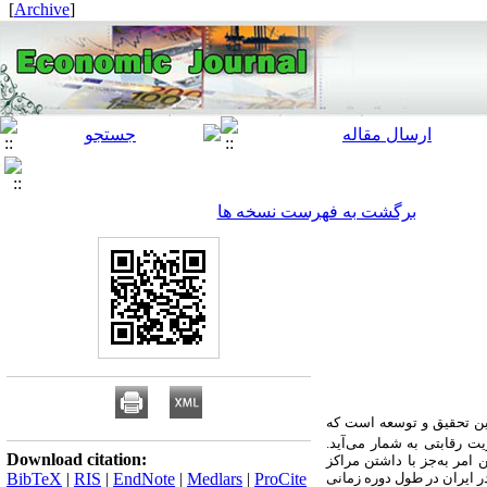
]
Archive
[
برگشت به فهرست نسخه ها
ن تحقیق و توسعه است که
ت رقابتی به شمار می‌آید.
Download citation:
 امر به‌جز با داشتن مراکز
در ایران در طول دوره زمانی
ProCite
|
Medlars
|
EndNote
|
RIS
|
BibTeX