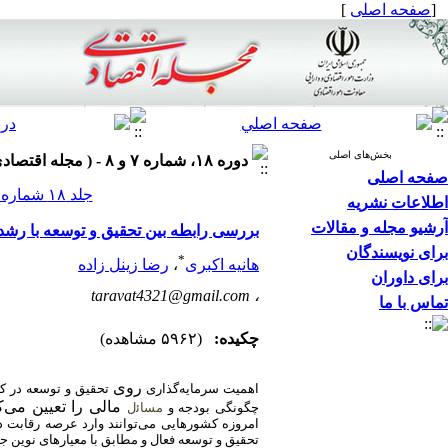
[
صفحه اصلی
]
بخش‌های اصلی
دوره ۱۸، شماره ۷ و ۸ - ( مجله اقتصادی ۱۳۹۷ )
صفحه اصلی
جلد ۱۸ شماره ۷ و ۸ صفحات ۸۶-۷۱
اطلاعات نشریه
آرشیو مجله و مقالات
بررسی رابطه بین تحقیق و توسعه با رشد 
برای نویسندگان
*
هانیه اکبری
،
رضا زینل زاده
برای داوران
taravat4321@gmail.com
،
تماس با ما
چکیده:
(۵۹۶۲ مشاهده)
روی
اهمیت سرمایه‌گذاری
تحقیق و توسعه در ک
مالی را تعیین می‌ک
چگونگی بودجه و
مساﺋل
امروزه کشورهایی می‌توانند وارد عرصه رقابت در
تحقیق و توسعه فعال و مطابق با معیارهای نوین جه