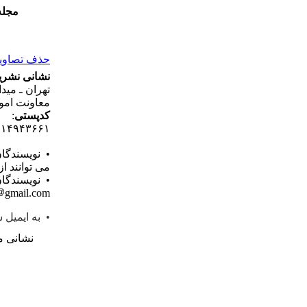
مجله
حذف تصاویر 
نشانی نشری
تهران ـ مید
معاونت امو
کدپستی
:
۱۱۴۹۴۳۶۶۱
• نویسندگا
می توانند ا
• نویسندگان
gmail.com اقدام فرمایند.
• به ایمیل شما در ۲ روز کاری پ
نشانی م