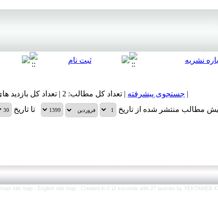
|
جستجوی پیشرفته
| تعداد کل مطالب: 2 | تعداد کل بازدید های مطالب: 24,032 |
یش مطالب منتشر شده از تاریخ
تا تاریخ
rsian site map -
English site map
- Created in 0.11 seconds with 27 queries by YEKTAWEB 4