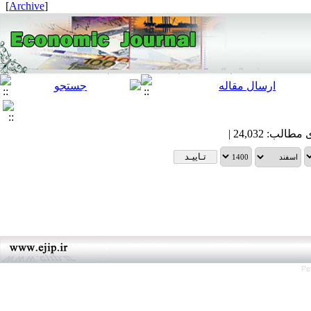
]
Archive
[
Pe