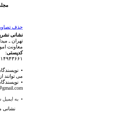
مجله
حذف تصاویر 
نشانی نشری
تهران ـ مید
معاونت امو
کدپستی
:
۱۱۴۹۴۳۶۶۱
• نویسندگا
می توانند ا
• نویسندگان
gmail.com اقدام فرمایند.
• به ایمیل شما در ۲ روز کاری پ
نشانی م