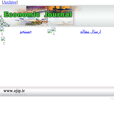
]
Archive
[
Pe