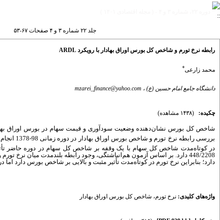
دوره ۲۲، شماره ۳ و ۴ - ( مجله اقتصادی ۱۴۰۱ )
جلد ۲۲ شماره ۳ و ۴ صفحات ۶۷-۵۳
رابطه نرخ تورم و شاخص کل بورس اوراق بهادار با رویکرد ARDL
*
محمد زارعی
دانشگاه جامع امام حسین (ع) ،
mzarei_finance@yahoo.com
چکیده:
(۱۴۳۸ مشاهده)
شاخص کل بورس نشان‌دهنده وضعیت سودآوری و قیمت سهام در بورس اوراق بهاد
بررسی رابطه نرخ تورم و شاخص بورس اوراق بهادار در دوره زمانی 98-1378 انجام شد. تجزیه و تحلیل داده
448/2208 دارد. بر اساس آزمون هم‌انباشتگی، وجود رابطه بلندمدت میان نرخ 
دارد؛ بنابراین نرخ تورم در کوتاه‌مدت تأثیر مثبت و بالایی بر شاخص بورس دارد ام
واژه‌های کلیدی:
نرخ تورم
،
شاخص کل بورس اوراق بهادار