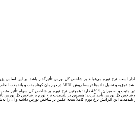
ار است. نرخ تورم می
تواند بر شاخص کل بورس تأثیرگذار باشد. بر این اساس پ
ها توسط روش
در دو زمان کوتاه‌مدت و بلندمدت انجام 
ARDL
در کوتاه‌مدت شاخص کل سهام با یک وقفه بر شاخص کل سهام در دوره حاضر تأثیر مثبت و به میزان 459/1 دارد؛ همچنین نرخ تورم بر شاخ
تورم و شاخص کل بورس تأیید گردید؛ همچنین در بلندمدت نرخ تورم بر شاخص کل بورس تأثیر
ا در بلندمدت این افزایش نرخ تورم کاملاً نتیجه عکس بر شاخص بورس داشته و آن را ب