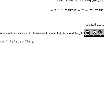
متن کامل
[PDF 828 kb]
(۴۱۵ دریافت)
نوع مطالعه:
پژوهشي
|
موضوع مقاله:
عمومى
بازنشر اطلاعات
این مقاله تحت شرایط
ibution-NonCommercial 4.0 International License
دوره 22، شماره 3 و 4 - ( مجله اقتصادی 1401 )