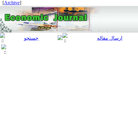
]
Archive
[